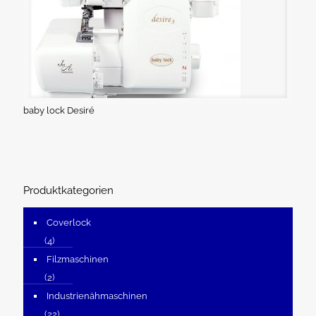
baby lock Desiré
Produktkategorien
Coverlock
(4)
Filzmaschinen
(2)
Industrienähmaschinen
(22)