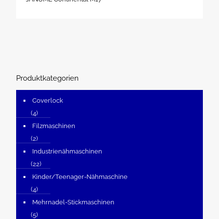
Produktkategorien
Coverlock
(4)
Filzmaschinen
(2)
Industrienähmaschinen
(22)
Kinder/Teenager-Nähmaschine
(4)
Mehrnadel-Stickmaschinen
(5)