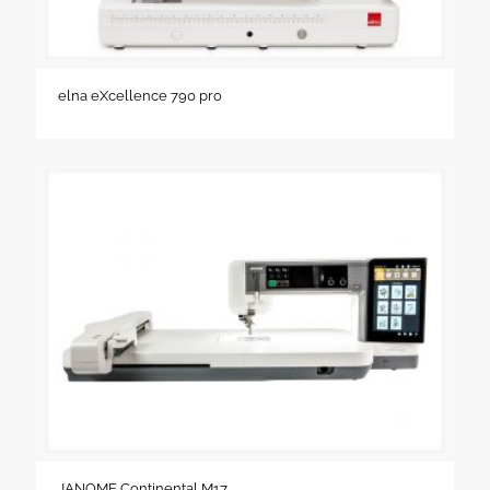
elna eXcellence 790 pro
JANOME Continental M17