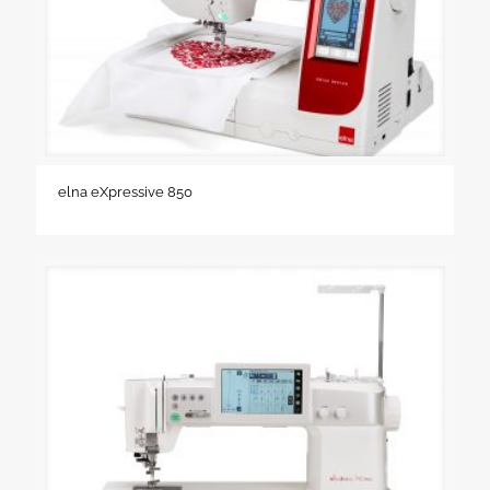
elna eXpressive 850