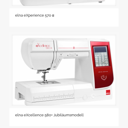
elna eXperience 570 α
elna eXcellence 580+ Jubiläumsmodell