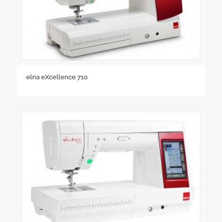
elna eXcellence 710