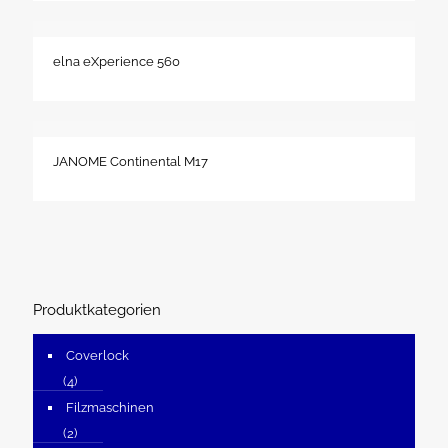
elna eXperience 560
JANOME Continental M17
Produktkategorien
Coverlock
(4)
Filzmaschinen
(2)