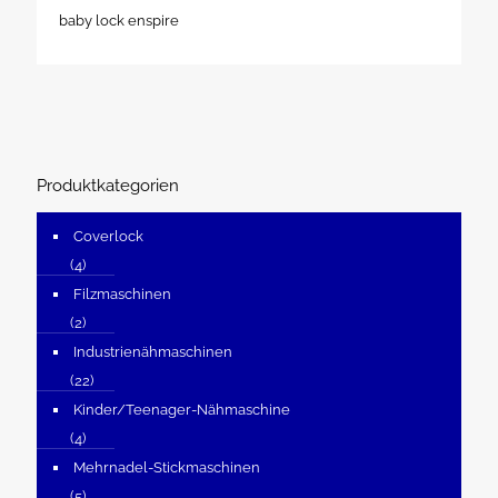
baby lock enspire
Produktkategorien
Coverlock
(4)
Filzmaschinen
(2)
Industrienähmaschinen
(22)
Kinder/Teenager-Nähmaschine
(4)
Mehrnadel-Stickmaschinen
(5)