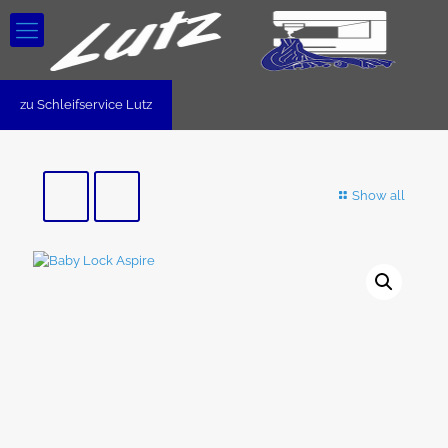
zu Schleifservice Lutz
Show all