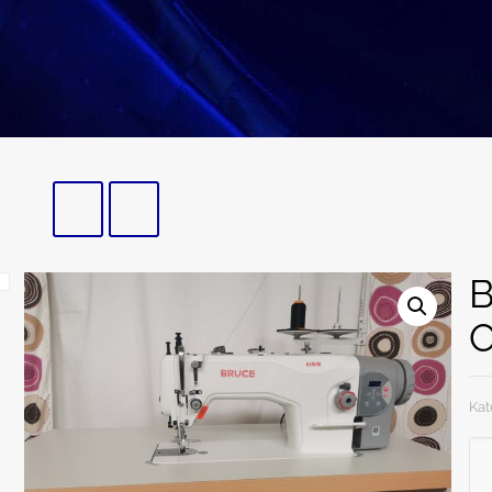
B
O
Kat