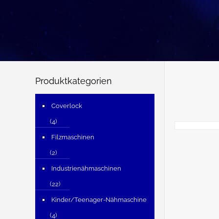
Produktkategorien
Coverlock
(4)
Filzmaschinen
(2)
Industrienähmaschinen
(22)
Kinder/Teenager-Nähmaschine
(4)