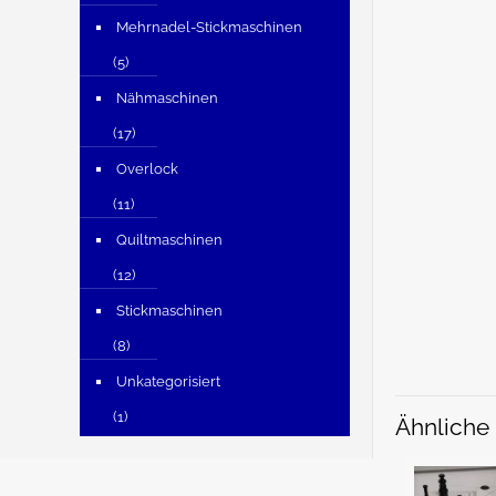
Mehrnadel-Stickmaschinen
(5)
Nähmaschinen
(17)
Overlock
(11)
Quiltmaschinen
(12)
Stickmaschinen
(8)
Unkategorisiert
(1)
Ähnliche