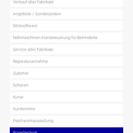
Verkauf aller Fabrikate
Angebote / Sonderposten
Nähmaschinen
Sticksoftware
Quiltmaschinen
Nähmaschinen-Handsteuerung für Behinderte
Overlock
Service aller Fabrikate
Coverlock
Handsteuerung Erfahrungsberichte
Reparaturannahme
Stickmaschinen
Handsteuerung Presseberichte
Zubehör
Mehrnadel-Stickmaschine
Scheren
Industriemaschinen
Kurse
Filzmaschinen
Kurstermine
Patchworkausstellung
Bügeltechnik
Bisherige Ausstellungen